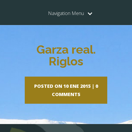
Navigation Menu
Garza real.
Riglos
POSTED ON 10 ENE 2015 |
0
COMMENTS