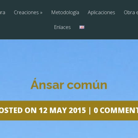
ura
Creaciones
»
Metodología
Aplicaciones
Obra 
Enlaces
Ánsar común
OSTED ON 12 MAY 2015 |
0 COMMEN