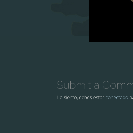
Submit a Com
Lo siento, debes estar
conectado
pa