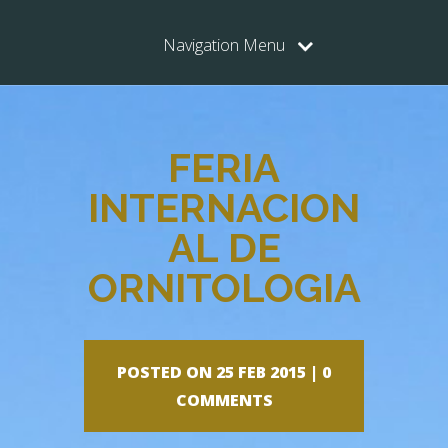
Navigation Menu
FERIA
INTERNACION
AL DE
ORNITOLOGIA
POSTED ON 25 FEB 2015 |
0
COMMENTS