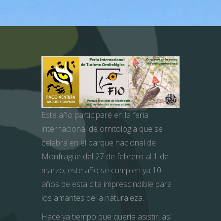
Este año participaré en la feria
internacional de ornitología que se
celebra en el parque nacional de
Monfragüe del 27 de febrero al 1 de
marzo, este año se cumplen ya 10
años de esta cita imprescindible para
los amantes de la naturaleza.
Hace ya tiempo que quería asistir, así