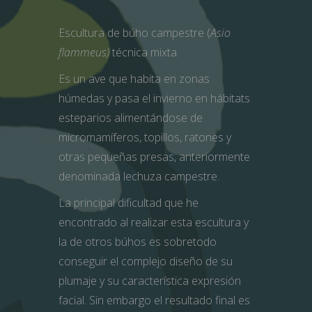
Escultura de búho campestre (
Asio
flammeus)
técnica mixta.
Es un ave que habita en zonas
húmedas y pasa el invierno en hábitats
esteparios alimentándose de
micromamíferos, topillos, ratones y
otras pequeñas presas, anteriormente
denominada lechuza campestre.
La principal dificultad que he
encontrado al realizar esta escultura y
la de otros búhos es sobretodo
conseguir el complejo diseño de su
plumaje y su característica expresión
facial. Sin embargo el resultado final es