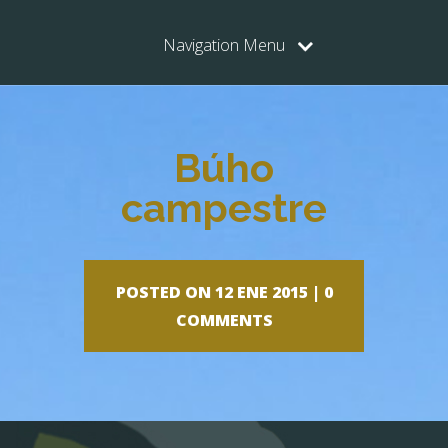
Navigation Menu
Búho
campestre
POSTED ON 12 ENE 2015 |
0
COMMENTS